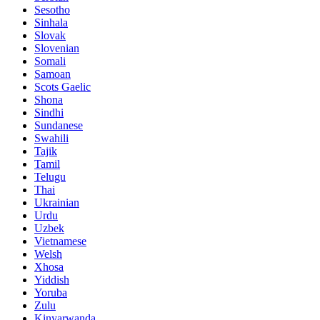
Sesotho
Sinhala
Slovak
Slovenian
Somali
Samoan
Scots Gaelic
Shona
Sindhi
Sundanese
Swahili
Tajik
Tamil
Telugu
Thai
Ukrainian
Urdu
Uzbek
Vietnamese
Welsh
Xhosa
Yiddish
Yoruba
Zulu
Kinyarwanda