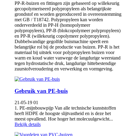
PP-R-buizen en fittingen zijn gebaseerd op willekeurig
gecopolymeriseerd polypropyleen als belangrijkste
grondstof en worden geproduceerd in overeenstemming
met GB / T18742. Polypropyleen kan worden
onderverdeeld in PP-H (homopolymeer
polypropyleen), PP-B (blokcopolymeer polypropyleen)
en PP-R (willekeurig copolymeer polypropyleen).
Dubbelwandige gegolfde buismachine speelt een
belangrijke rol bij de productie van buizen. PP-R is het
materiaal bij uitstek voor polypropyleen buizen voor
warm en koud water vanwege de langdurige weerstand
tegen hydrostatische druk, langdurige hittebestendige
zuurstofveroudering en verwerking en vormgeving.
Gebruik van PE-buis
21-05-19 01
1. PE-mijnbouwpijp Van alle technische kunststoffen
heeft HDPE de hoogste slijtvastheid en is deze het
meest opvallend. Hoe hoger het molecuulgewicht...
Bekijk details