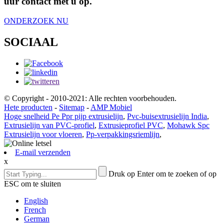
uur contact met u op.
ONDERZOEK NU
SOCIAAL
© Copyright - 2010-2021: Alle rechten voorbehouden.
Hete producten
-
Sitemap
-
AMP Mobiel
Hoge snelheid Pe Ppr pijp extrusielijn
,
Pvc-buisextrusielijn India
,
Extrusielijn van PVC-profiel
,
Extrusieprofiel PVC
,
Mohawk Spc
Extrusielijn voor vloeren
,
Pp-verpakkingsriemlijn
,
E-mail verzenden
x
Druk op Enter om te zoeken of op
ESC om te sluiten
English
French
German