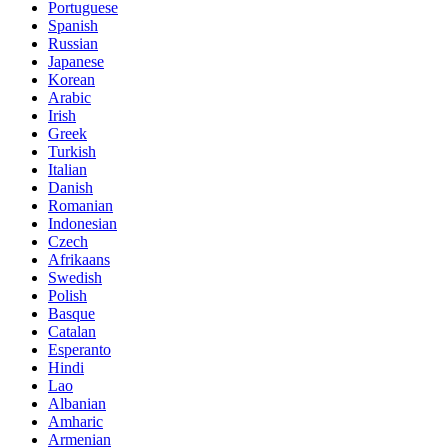
Portuguese
Spanish
Russian
Japanese
Korean
Arabic
Irish
Greek
Turkish
Italian
Danish
Romanian
Indonesian
Czech
Afrikaans
Swedish
Polish
Basque
Catalan
Esperanto
Hindi
Lao
Albanian
Amharic
Armenian